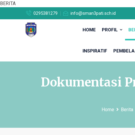
BERITA
0295381279
info@sman3pati.sch.id
HOME
PROFIL
BE
INSPIRATIF
PEMBELA
Dokumentasi Pr
Home
Berita