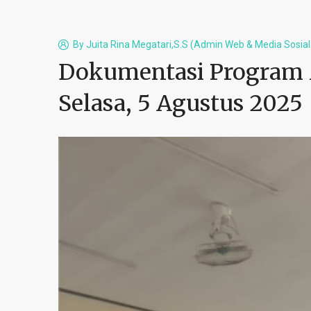
By
Juita Rina Megatari,S.S (admin Web & Media Sosia
Dokumentasi Program M
Selasa, 5 Agustus 2025