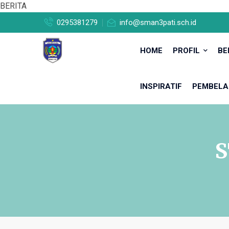
BERITA
0295381279
info@sman3pati.sch.id
HOME
PROFIL
BE
INSPIRATIF
PEMBELA
S