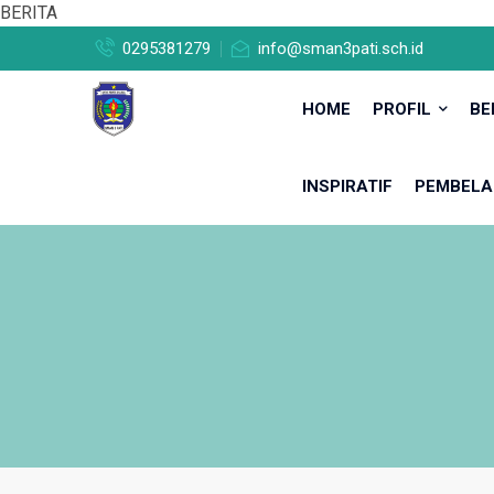
BERITA
0295381279
info@sman3pati.sch.id
HOME
PROFIL
BE
INSPIRATIF
PEMBELA